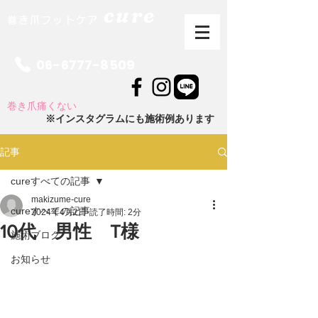
cure
巻き爪フットケア
06-6777-8509
巻き爪痛くない
※インスタグラムにも施術例あります
記事
cureすべての記事
makizume-cure
cureすべての記事
2024年4月2日
読了時間: 2分
10代 男性 T様
施術ブログ
お知らせ