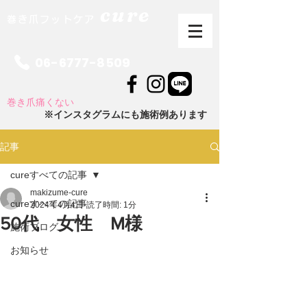
cure
巻き爪フットケア
06-6777-8509
巻き爪痛くない
※インスタグラムにも施術例あります
記事
cureすべての記事
makizume-cure
cureすべての記事
2024年4月4日
読了時間: 1分
50代 女性 M様
施術ブログ
お知らせ